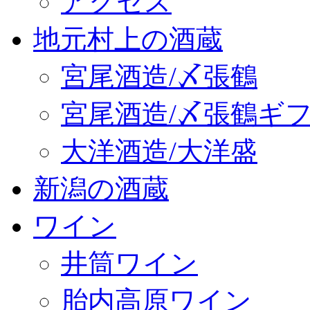
アクセス
地元村上の酒蔵
宮尾酒造/〆張鶴
宮尾酒造/〆張鶴ギ
大洋酒造/大洋盛
新潟の酒蔵
ワイン
井筒ワイン
胎内高原ワイン