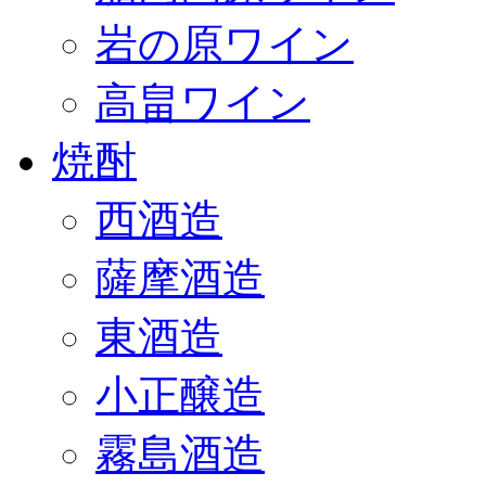
岩の原ワイン
高畠ワイン
焼酎
西酒造
薩摩酒造
東酒造
小正醸造
霧島酒造