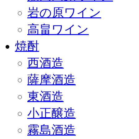
岩の原ワイン
高畠ワイン
焼酎
西酒造
薩摩酒造
東酒造
小正醸造
霧島酒造