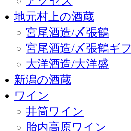
アクセス
地元村上の酒蔵
宮尾酒造/〆張鶴
宮尾酒造/〆張鶴ギ
大洋酒造/大洋盛
新潟の酒蔵
ワイン
井筒ワイン
胎内高原ワイン