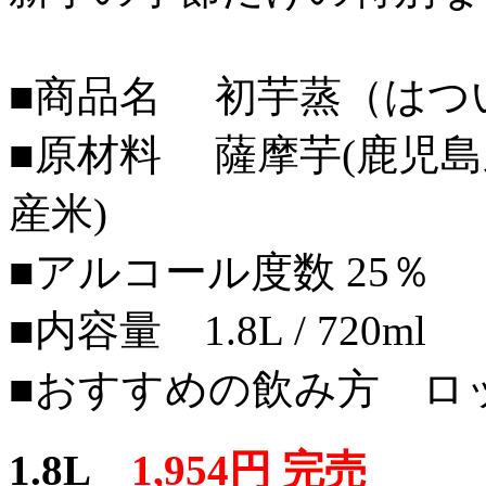
■商品名 初芋蒸（はつ
■原材料 薩摩芋(鹿児島
産米)
■アルコール度数 25％
■内容量 1.8L / 720ml
■おすすめの飲み方 ロ
1.8L
1,954円 完売